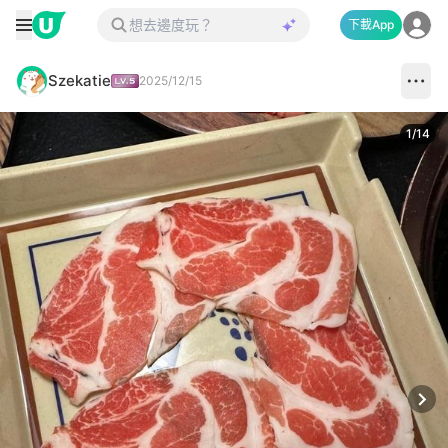
下載App
Szekatie
2025/12/15
1
/
14
Next