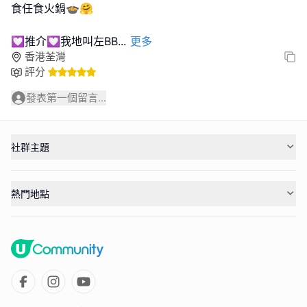
食任食火鍋🍲🤗
💟推介💟我地叫左BB
...
更多
香港荃灣
評分
發表第一個留言...
社群主題
熱門地點