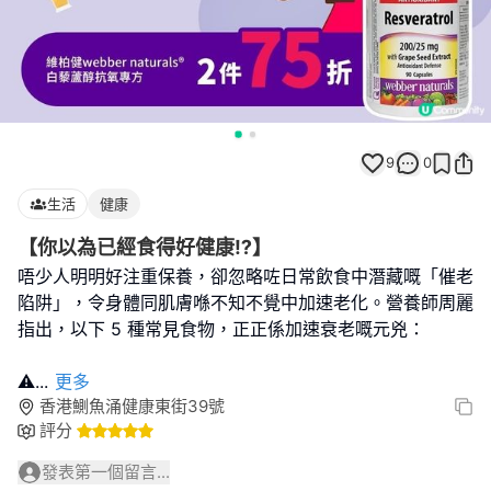
9
0
生活
健康
【你以為已經食得好健康⁉️】
唔少人明明好注重保養，卻忽略咗日常飲食中潛藏嘅「催老
陷阱」，令身體同肌膚喺不知不覺中加速老化。營養師周麗
指出，以下 5 種常見食物，正正係加速衰老嘅元兇：
⚠
...
更多
香港鰂魚涌健康東街39號
評分
發表第一個留言...