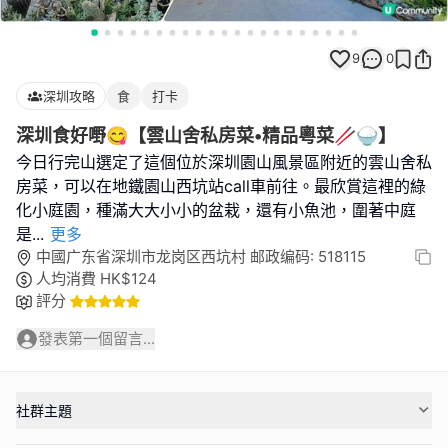
9
0
深圳攻略
食
打卡
深圳食好嘢😋【雲山舍私房菜•精品粵菜🥢🍚】
今日行完山選定了這個位於深圳園山風景區附近的雲山舍私
房菜，可以在地鐵園山西坑站call車前往。最欣賞這裡的綠
化小庭園，種滿大大小小的盆栽，還有小魚池，圍著中庭
是
...
更多
中國广东省深圳市龙岗区西坑村 邮政编码: 518115
人均消費
HK$
124
評分
發表第一個留言...
社群主題