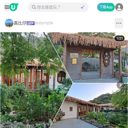
下載App
高比仔
2025/12/29
1
/
21
Next