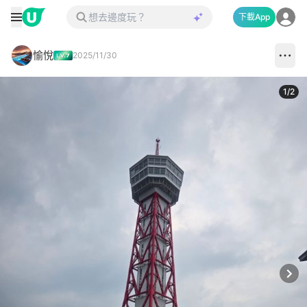
下載App
愉悅
2025/11/30
1
/
2
Next