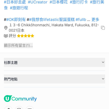
#日本好去處
#UCreator
#日本櫻花
#旅行打卡
#旅行美
食
#旅遊行程
#
#OK即刻有
#
#我想食lifetastic聖誕蛋糕
#fullb
...
更多
１３-6 Chikkōhonmachi, Hakata Ward, Fukuoka, 812-
0021日本
評分
顯示所有留言(
1
)...
社群主題
熱門地點