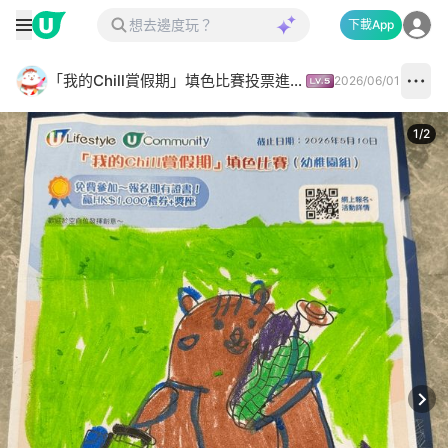
下載App
「我的Chill賞假期」填色比賽投票進行中✅
2026/06/01
1
/
2
Next