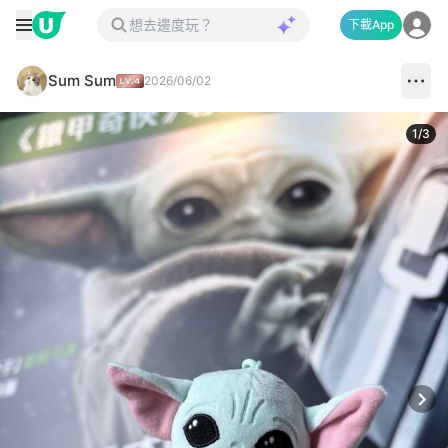
下載App
Sum Sum
2026/06/02
1
/
3
Next