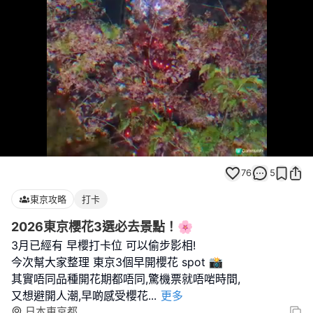
Loaded
:
Unmute
100.00%
76
5
東京攻略
打卡
2026東京櫻花3選必去景點！🌸
3月已經有 早櫻打卡位 可以偷步影相!
今次幫大家整理 東京3個早開櫻花 spot 📸
其實唔同品種開花期都唔同,驚機票就唔啱時間,
又想避開人潮,早啲感受櫻花
...
更多
日本東京都