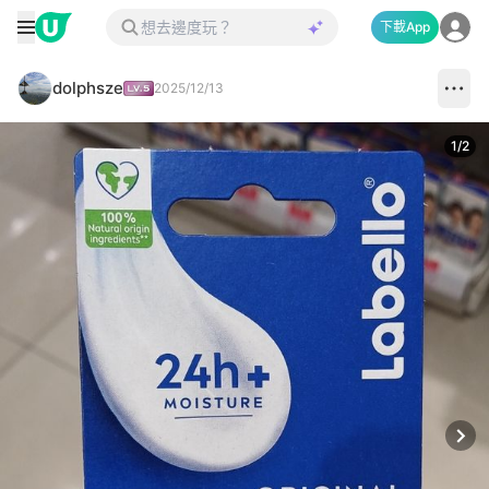
下載App
dolphsze
2025/12/13
1
/
2
Next