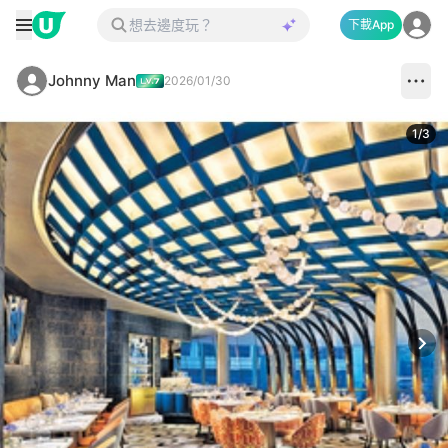
下載App
Johnny Man
2026/01/30
1
/
3
Next