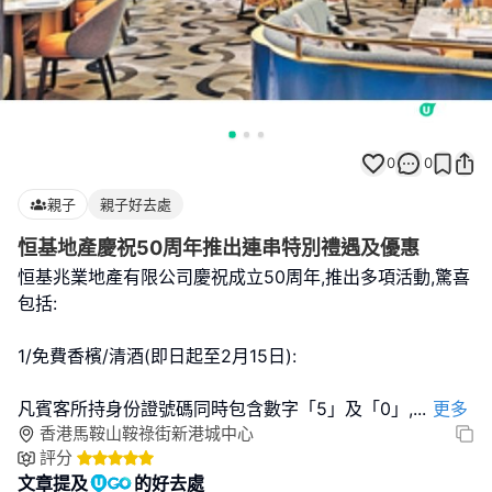
0
0
親子
親子好去處
恒基地產慶祝50周年推出連串特別禮遇及優惠
恒基兆業地產有限公司慶祝成立50周年,推出多項活動,驚喜
包括:
1/免費香檳/清酒(即日起至2月15日):
凡賓客所持身份證號碼同時包含數字「5」及「0」,
...
更多
香港馬鞍山鞍祿街新港城中心
評分
文章提及
的好去處