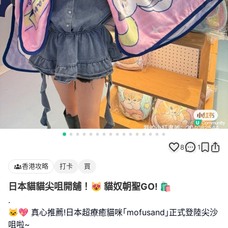
8
1
香港攻略
打卡
買
日本貓貓尖咀開舖！😻 貓奴朝聖GO! 🛍️
.
🐱💖 真心推薦!日本超療癒貓咪｢mofusand｣正式登陸尖沙
咀啦~