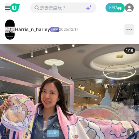
下載App
Harris_n_harley
2025/12/17
1
/
16
Next