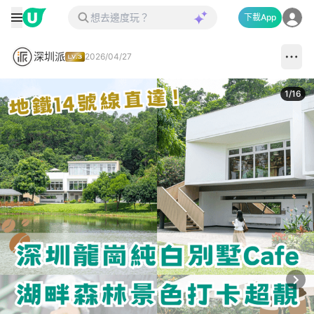
下載App
深圳派
2026/04/27
1
/
16
Next