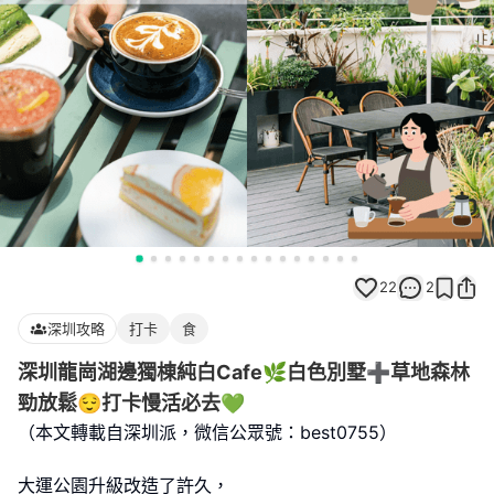
22
2
深圳攻略
打卡
食
深圳龍崗湖邊獨棟純白Cafe🌿白色別墅➕️草地森林
勁放鬆😌打卡慢活必去💚
（本文轉載自深圳派，微信公眾號：best0755）
大運公園升級改造了許久，