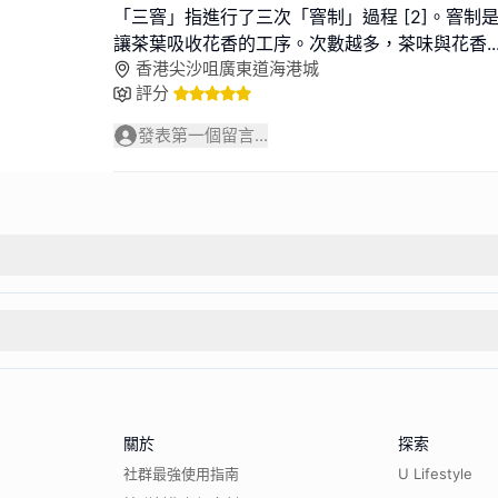
「三窨」指進行了三次「窨制」過程 [2]。窨制
讓茶葉吸收花香的工序。次數越多，茶味與花香
..
香港尖沙咀廣東道海港城
評分
發表第一個留言...
關於
探索
社群最強使用指南
U Lifestyle