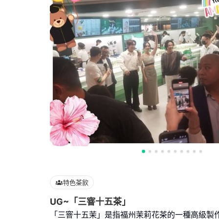
特色茶飲
UG~「三窨十五茶」
「三窨十五茉」是指福州茉莉花茶的一種高級製