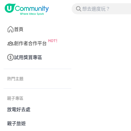
首頁
創作者合作平台
試用獎賞專區
熱門主題
親子專區
放電好去處
親子旅遊