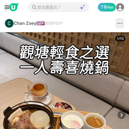
下載App
Chan Zoey
2025/12/17
1
/
10
Next