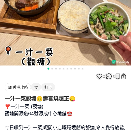
2
0
香港攻略
食
打卡
一汁一菜觀塘🤤壽喜燒超正😋
❣️一汁一菜 (觀塘)
觀塘開源道64號源成中心地舖☎️
今日嚟到一汁一菜,呢間小店嘅環境簡約舒適,令人覺得放鬆,