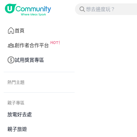
首頁
創作者合作平台
試用獎賞專區
熱門主題
親子專區
放電好去處
親子旅遊