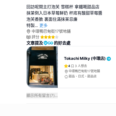
回訪呢間主打⁠泡芙 雪糕杯 拿鐵嘅甜品店
抹茶倒入日本草莓鮮奶 杯底有酸甜草莓醬
泡芙香脆 裏面住滿抹茶忌廉
特製
...
更多
中環鴨巴甸街17號地舖
評分
文章提及
的好去處
Tokachi Milky (中環店)
4
3
人想去
中環鴨巴甸街17號地舖
甜品、日式、甜品店
顯示所有留言(
7
)...