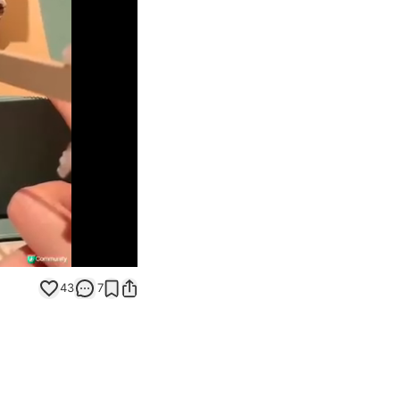
Unmute
43
7