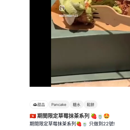
Loaded
:
100.00%
甜品
Pancake
糖水
鬆餅
🇭🇰 期間限定草莓抹茶系列 🍓🍵🤩
期間限定草莓抹茶系列🍓🍵 只做到22號!