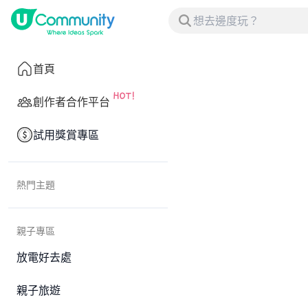
首頁
創作者合作平台
試用獎賞專區
熱門主題
親子專區
放電好去處
親子旅遊