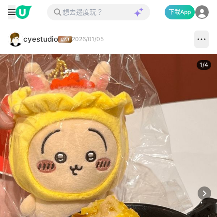
下載App
cyestudio
2026/01/05
1
/
4
Next