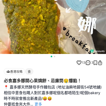
13
3
香港攻略
食
必食嘉多娜開心果燒餅、忌廉筒🤤爆餡！
📍 嘉多娜天然酵母手作麵包店 (地址油麻地碧街54號地舖)
相信中意食包嘅人對於嘉多娜呢個名都唔陌生!呢個bakery
時不時就會推出新產品!😝😝
仲要抵食夾大件
...
更多