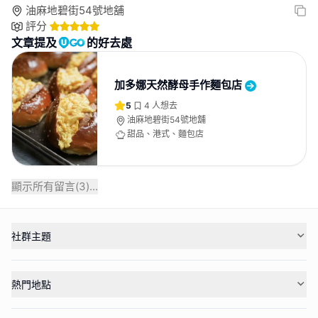
油麻地碧街54號地舖
評分
文章提及
的好去處
加多娜天然酵母手作麵包店
5
4
人想去
油麻地碧街54號地舖
甜品、港式、麵包店
顯示所有留言(
3
)...
社群主題
熱門地點