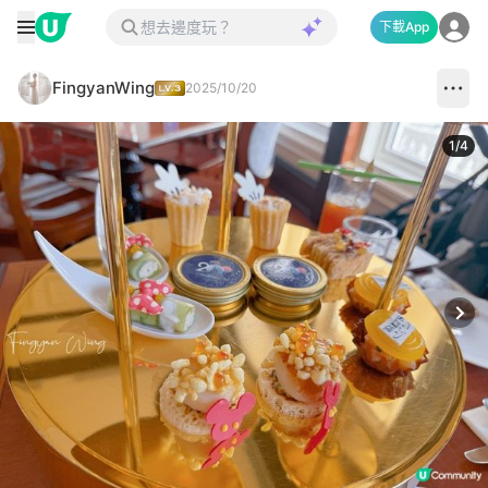
下載App
FingyanWing
2025/10/20
1
/
4
Next