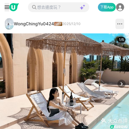
下載App
WongChingYu0424
2025/12/10
1
/
5
Next