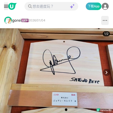
下載App
gorei
2026/01/04
1
/
2
Next