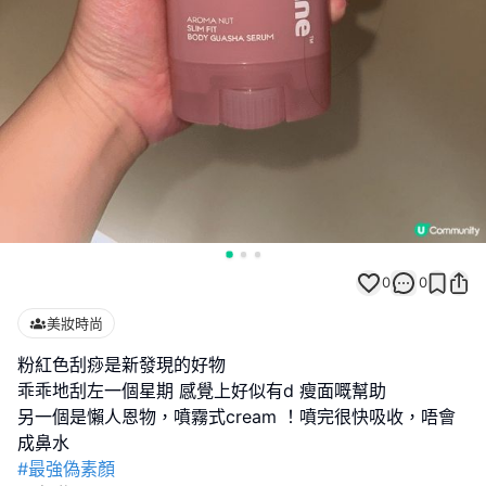
0
0
美妝時尚
粉紅色刮痧是新發現的好物
乖乖地刮左一個星期 感覺上好似有d 瘦面嘅幫助
另一個是懶人恩物，噴霧式cream ！噴完很快吸收，唔會
#最強偽素顏