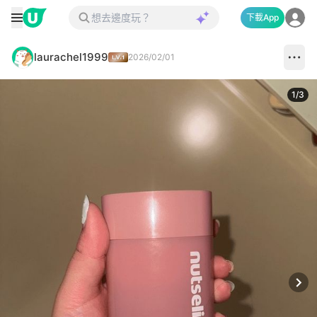
下載App
laurachel1999
2026/02/01
1
/
3
Next