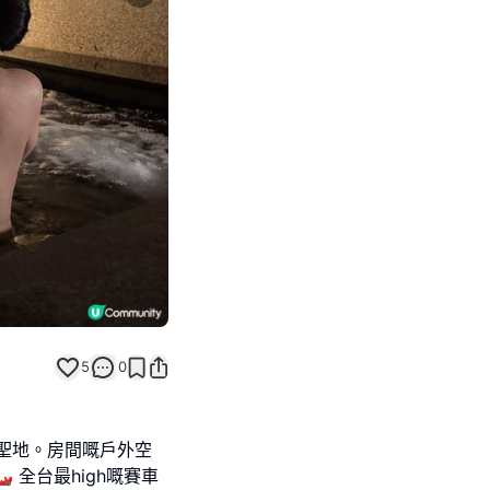
Next slide
5
0
聖地。房間嘅戶外空
️ 全台最high嘅賽車