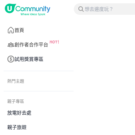
首頁
創作者合作平台
試用獎賞專區
熱門主題
親子專區
放電好去處
親子旅遊