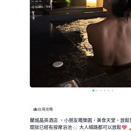
台灣攻略
蘭城晶英酒店 ，小朋友嘅樂園，美食天堂，放鬆
間就已經有按摩浴池🛁 大人細路都可以放鬆💖 🏎