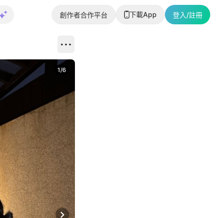
下載App
創作者合作平台
登入/註冊
1
/
6