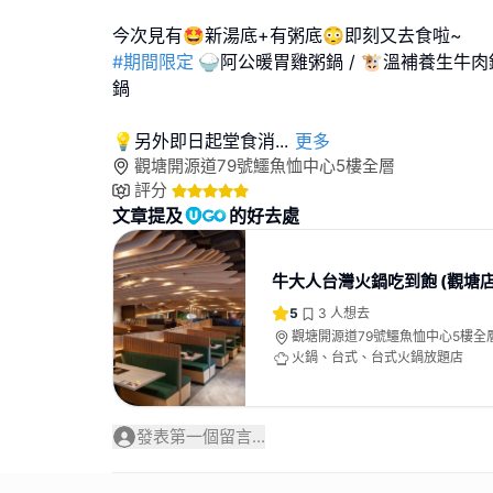
#期間限定
🍚阿公暖胃雞粥鍋 / 🐮溫補養生牛肉
鍋
💡另外即日起堂食消
...
更多
觀塘開源道79號鱷魚恤中心5樓全層
評分
文章提及
的好去處
牛大人台灣火鍋吃到飽 (觀塘店
5
3
人想去
觀塘開源道79號鱷魚恤中心5樓全
火鍋、台式、台式火鍋放題店
發表第一個留言...