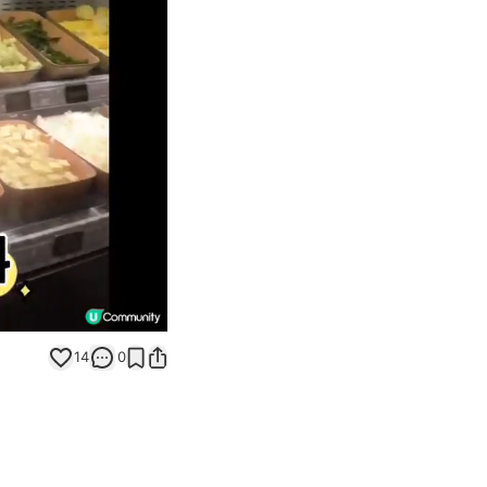
Unmute
14
0