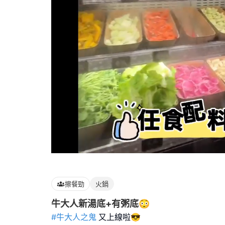
Loaded
:
100.00%
擦餐勁
火鍋
牛大人新湯底+有粥底😳
#牛大人之鬼
又上線啦😎