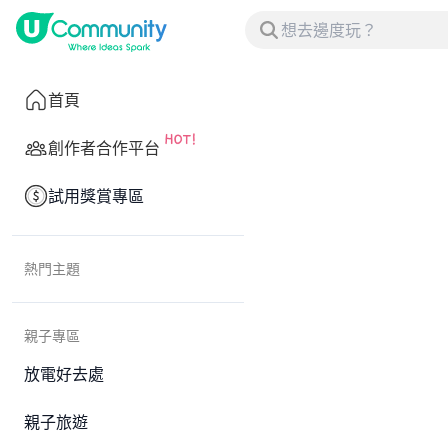
首頁
創作者合作平台
試用獎賞專區
熱門主題
親子專區
放電好去處
親子旅遊