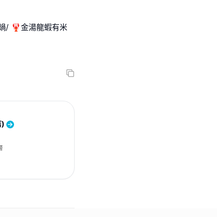
鍋/ 🦞金湯龍蝦有米
)
層