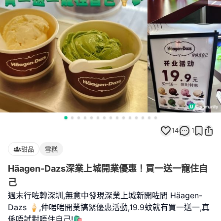
14
1
甜品
雪糕
Häagen-Dazs深業上城開業優惠！買一送一寵住自
己
週末行咗轉深圳,無意中發現深業上城新開咗間 Häagen-
Dazs 🍦,仲啱啱開業搞緊優惠活動,19.9蚊就有買一送一,真
係唔試對唔住自己!🛍️