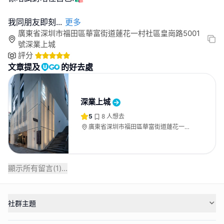
我同朋友即刻
...
更多
廣東省深圳市福田區華富街道蓮花一村社區皇崗路5001
號深業上城
評分
文章提及
的好去處
深業上城
5
8
人想去
廣東省深圳市福田區華富街道蓮花一村
社區皇崗路5001號深業上城
顯示所有留言(
1
)...
社群主題