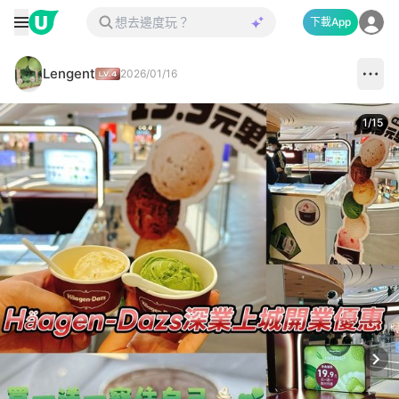
下載App
Lengent
2026/01/16
1
/
15
Next