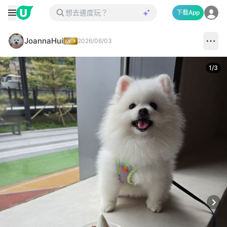
下載App
JoannaHui
2026/06/03
1
/
3
Next