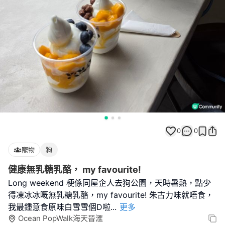
0
0
寵物
狗
健康無乳糖乳酪， my favourite!
Long weekend 梗係同屋企人去狗公園，天時暑熱，點少
得凍冰冰嘅無乳糖乳酪，my favourite! 朱古力味就唔食，
我最鍾意食原味白雪雪個D啦
...
更多
Ocean PopWalk海天晉滙