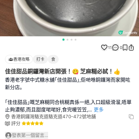
11
0
香港攻略
打卡
食
佳佳甜品銅鑼灣新店開張！😋 芝麻糊必試！👍
香港老字號中式糖水舖｢佳佳甜品｣,佢哋喺銅鑼灣而家開咗
新分店｡
｢佳佳甜品｣嘅芝麻糊同合桃糊真係一絕,入口超級滑溜,唔單
止夠濃郁,而且甜度啱啱好,食完暖笠笠,
...
更多
香港銅鑼灣駱克道駱克道470-472號地舖
評分
發表第一個留言...