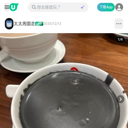
下載App
太太周圍走
2025/12/13
1
/
4
Next