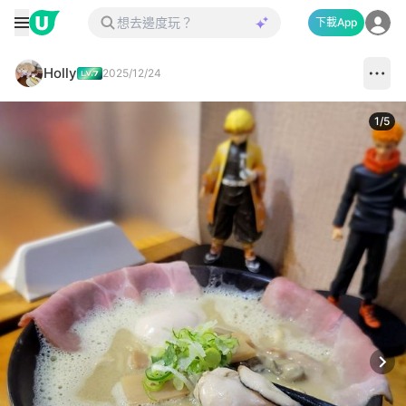
下載App
Holly
2025/12/24
1
/
5
Next