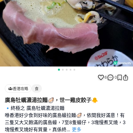
6
0
香港攻略
食
廣島牡蠣濃湯拉麵🦪，世一雞皮餃子🐥
🔹️終極之 廣島牡蠣濃湯拉麵
喺香港好少食到好味的廣島蠔拉麵🦪，依間我好滿意！有
三隻又大又飽滿的廣島蠔，7至8隻蠔仔，3塊慢煮叉燒，3
塊慢煮叉燒好有質量，真係終
...
更多