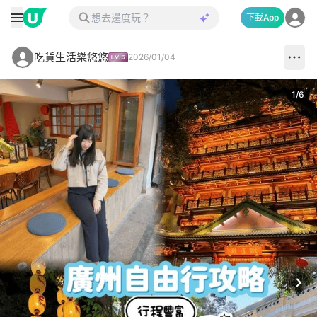
下載App
吃貨生活樂悠悠
2026/01/04
1
/
6
Next