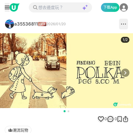
下載App
a35536811
2026/01/20
1
/
2
Next
0
0
潮流玩物