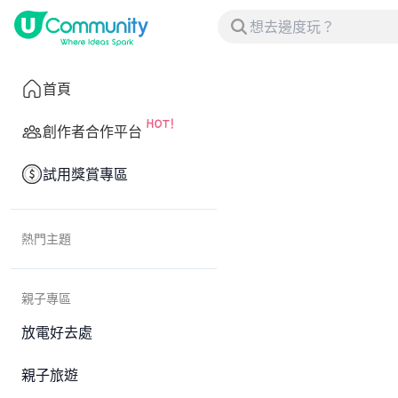
首頁
創作者合作平台
試用獎賞專區
熱門主題
親子專區
放電好去處
親子旅遊