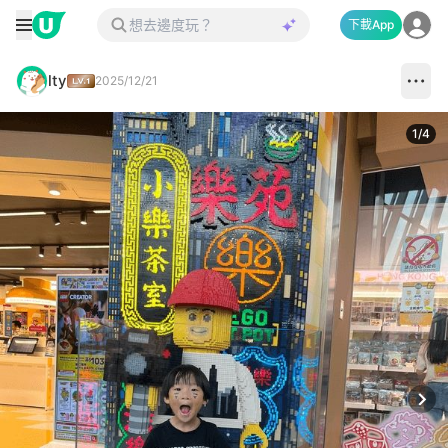
下載App
lty
2025/12/21
1
/
4
Next