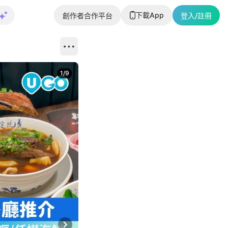
下載App
創作者合作平台
登入/註冊
1
/
9