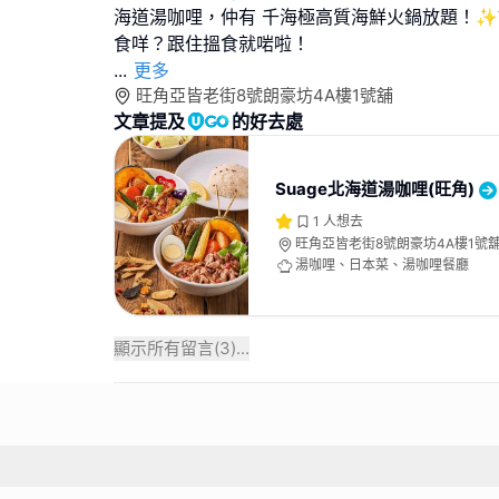
海道湯咖哩，仲有 千海極高質海鮮火鍋放題！✨諗緊
...
更多
旺角亞皆老街8號朗豪坊4A樓1號舖
文章提及
的好去處
Suage北海道湯咖哩(旺角)
1
人想去
旺角亞皆老街8號朗豪坊4A樓1號
湯咖哩、日本菜、湯咖哩餐廳
顯示所有留言(
3
)...