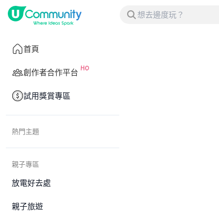
首頁
創作者合作平台
試用獎賞專區
熱門主題
親子專區
放電好去處
親子旅遊