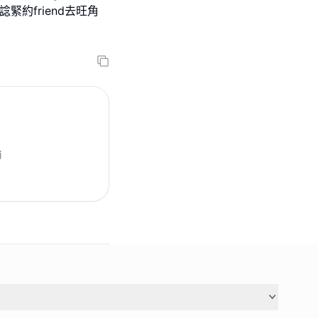
約friend去旺角
舖