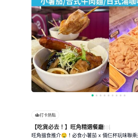
打卡熱點
【吃貨必去！】旺角精選
旺角搵食推介🤤！必食小薯茄 x 倆仨杯玩味聯乘