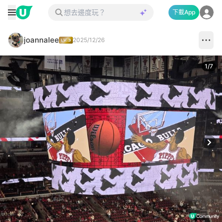
下載App
joannalee
2025/12/26
1
/
7
Next