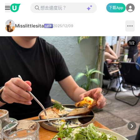
下載App
Misslittlesita
2025/12/09
1
/
2
Next