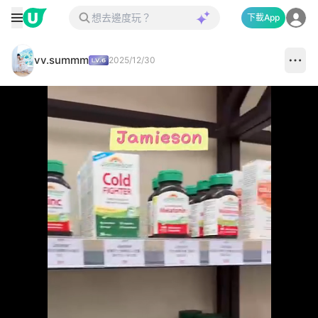
下載App
vv.summm
2025/12/30