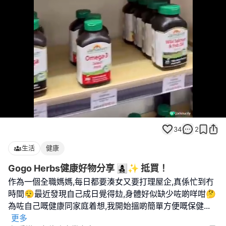
Loaded
:
Unmute
74.07%
34
2
生活
健康
Gogo Herbs健康好物分享 👩‍👧‍👦✨ 抵買！
作為一個全職媽媽,每日都要湊女又要打理屋企,真係忙到冇
時間😮‍💨最近發現自己成日覺得攰,身體好似缺少咗啲咩咁🤔
為咗自己嘅健康同家庭着想,我開始搵啲簡單方便嘅保健
...
更多