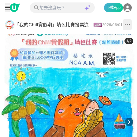
下載App
「我的Chill賞假期」填色比賽投票進行中✅
2026/06/01
1
/
2
Next