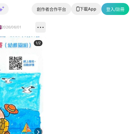
下載App
創作者合作平台
登入/註冊
2026/06/01
1
/
2
即睇更多社