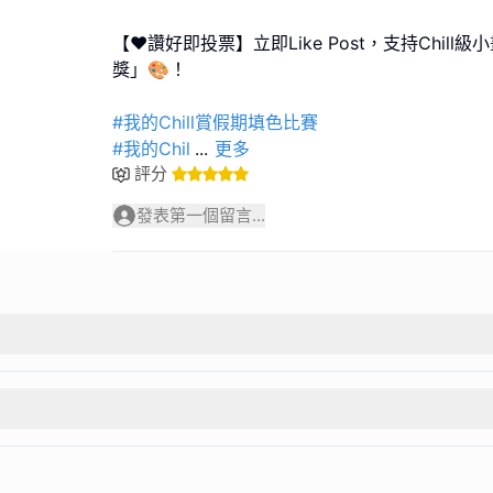
【❤️讚好即投票】立即Like Post，支持Chil
獎」🎨！
#我的Chill賞假期填色比賽
#我的Chil
...
更多
評分
發表第一個留言...