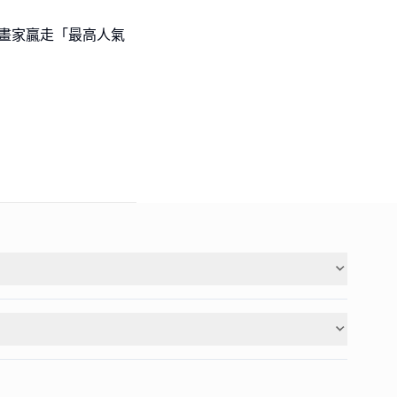
l級小畫家贏走「最高人氣