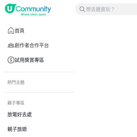
首頁
創作者合作平台
試用獎賞專區
熱門主題
親子專區
放電好去處
親子旅遊