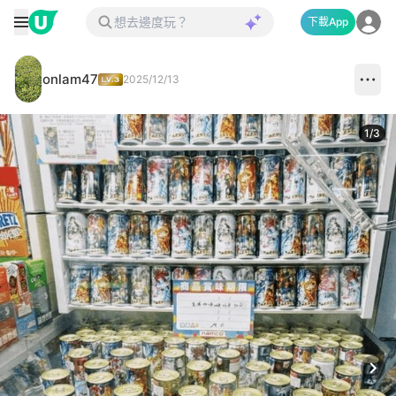
下載App
onlam47
2025/12/13
1
/
3
Next