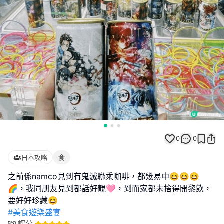
0
0
日本攻略
食
之前係namco見到有鬼滅聯乘咖啡，都幾易中😆😆😆
🌈，我同朋友見到都話好靚🩷，到而家都未捨得開黎飲，
#美食遊樂盛宴
評分