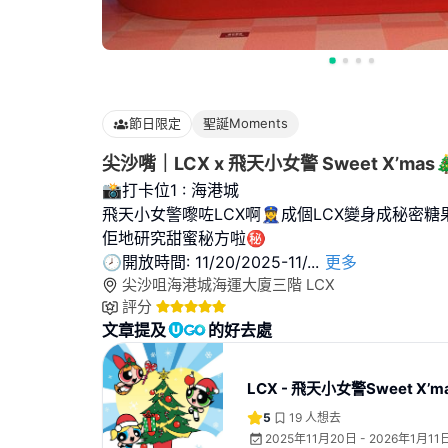
節日限定
聖誕Moments
尖沙嘴｜LCX x 飛天小女警 Sweet X’mas
📸打卡位1 : 海港城
飛天小女警嚟咗LCX啊👮‍♀️成個LCX變身成秘密
佢地研究甜蜜秘方啦㊙️
🕗開放時間: 11/20/2025-11/
...
更多
尖沙咀海港城海運大廈三階 LCX
評分
文章提及
的好去處
LCX - 飛天小女警Sweet X’m
5
19
人想去
2025年11月20日 - 2026年1月11