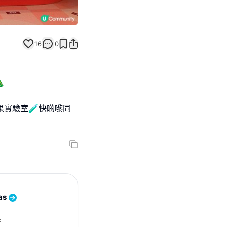
16
0

糖果實驗室🧪快啲嚟同
as
日