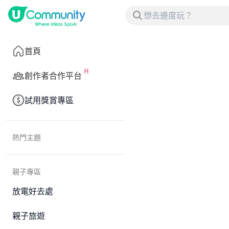
首頁
創作者合作平台
試用獎賞專區
熱門主題
親子專區
放電好去處
親子旅遊