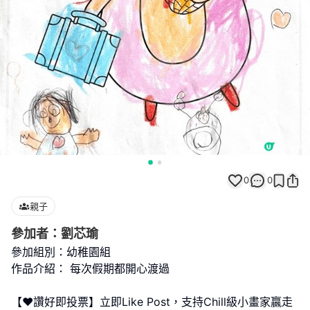
0
0
親子
參加者：劉芯瑜
參加組別：幼稚園組
作品介紹： 每次假期都開心渡過
【❤️讚好即投票】立即Like Post，支持Chill級小畫家贏走