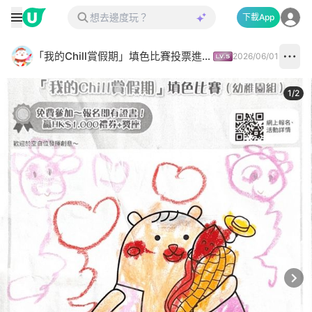
下載App
「我的Chill賞假期」填色比賽投票進行中✅
2026/06/01
1
/
2
Next