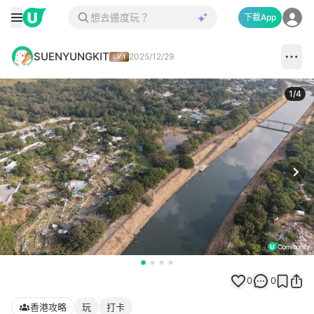
下載App
SUENYUNGKIT
2025/12/29
1
/
4
Next
0
0
香港攻略
玩
打卡