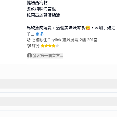
健場西梅乾
紫蘇梅味海帶根
韓國高麗蔘濃縮液
馬鮫魚肉燒賣，這個美味嘅零食😋，添加了豉油
子
...
更多
香港沙田Citylink(連城廣場)2樓 201室
評分
發表第一個留言...