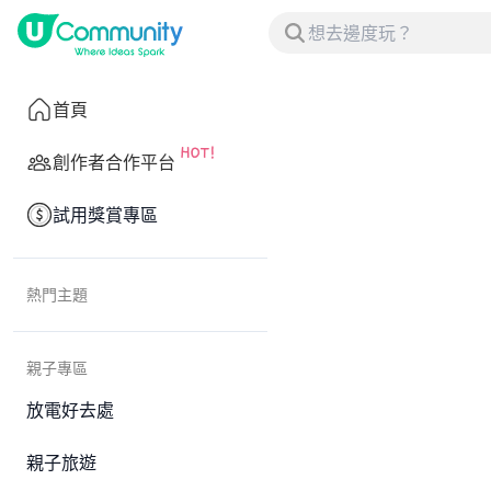
首頁
創作者合作平台
試用獎賞專區
熱門主題
親子專區
放電好去處
親子旅遊