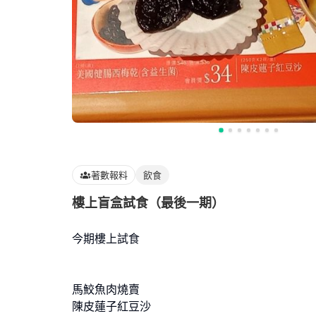
著數報料
飲食
樓上盲盒試食（最後一期）
今期樓上試食
馬鮫魚肉燒賣
陳皮蓮子紅豆沙