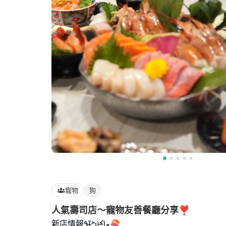
寵物
狗
人氣壽司店～寵物友善餐廳分享❣️
新店情報٩(˃̶͈̀௰˂̶͈́)و🍣