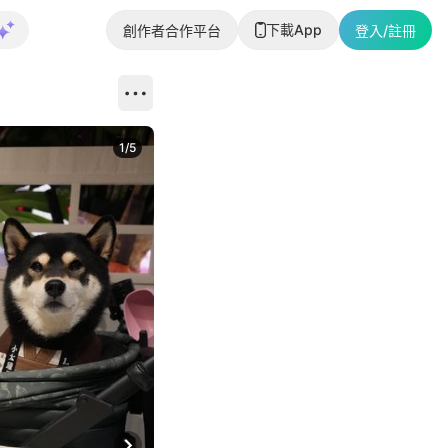
下載App
創作者合作平台
登入/註冊
1
/
5