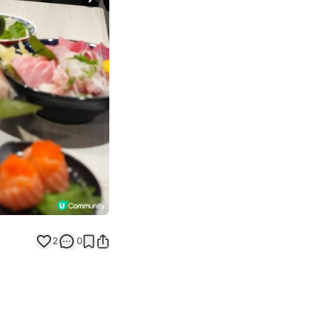
Next slide
2
0