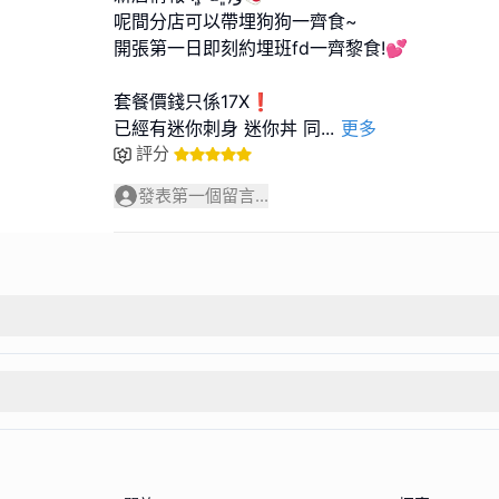
呢間分店可以帶埋狗狗一齊食~
開張第一日即刻約埋班fd一齊黎食!💕
套餐價錢只係17X❗️
已經有迷你刺身 迷你丼 同
...
更多
評分
發表第一個留言...