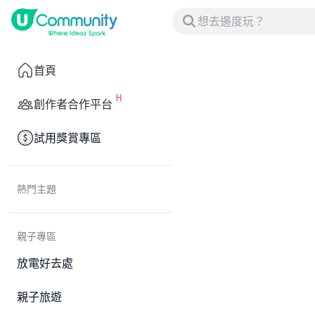
首頁
創作者合作平台
試用獎賞專區
熱門主題
親子專區
放電好去處
親子旅遊