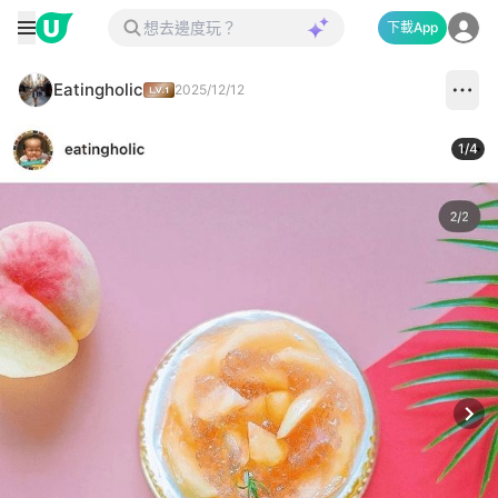
下載App
Eatingholic
2025/12/12
1
/
4
Next