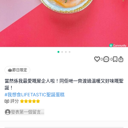
0
0
節日限定
當然係我最愛嘅屋企人啦！同佢哋一齊渡過溫暖又好味嘅聖
#我想食LIFETASTIC聖誕蛋糕
評分
發表第一個留言...