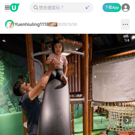
下載App
Yuenhiuling1118
2025/12/30
1
/
4
Next