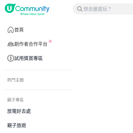
首頁
創作者合作平台
試用獎賞專區
熱門主題
親子專區
放電好去處
親子旅遊