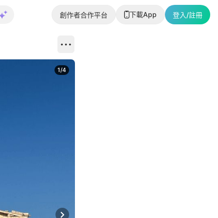
下載App
創作者合作平台
登入/註冊
1
/
4