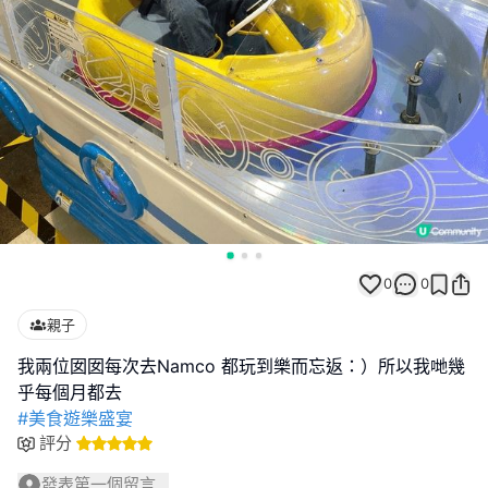
0
0
親子
我兩位囡囡每次去Namco 都玩到樂而忘返：）所以我哋幾
#美食遊樂盛宴
評分
發表第一個留言...