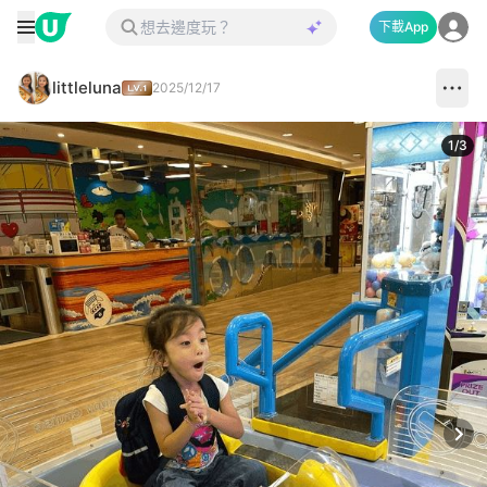
下載App
littleluna
2025/12/17
1
/
3
Next