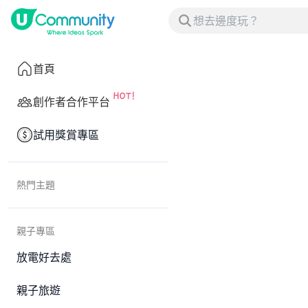
首頁
創作者合作平台
試用獎賞專區
熱門主題
親子專區
放電好去處
親子旅遊