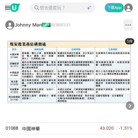
下載App
Johnny Man
2026/01/31
1
/
9
Next