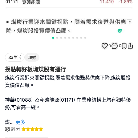
0
0
生活
理財
拐點轉好板塊煤股有運行
煤炭行業迎來關鍵拐點,隨着需求復甦與供應下降,煤炭股投
資價值凸顯。
神華(01088) 及兗礦能源(01171) 在業務結構上均有獨特優
勢,可看高一綫。
煤
...
更多
評分