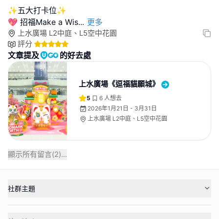
✨五大打卡位✨
💖 招福Make a Wis
...
更多
上水廣場 L2中庭、L5空中花園
評分
文章提及
的好去處
上水廣場《逗福貓願城》
5
6
人想去
2026年1月21日 - 3月31日
上水廣場 L2中庭、L5空中花園
顯示所有留言(
2
)...
社群主題