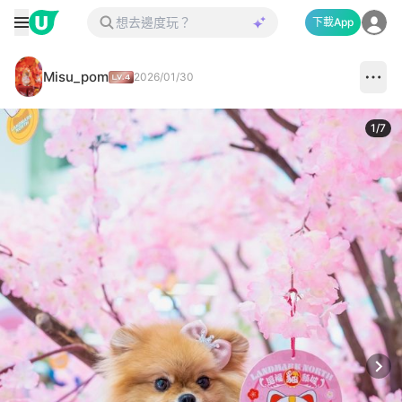
下載App
Misu_pom
2026/01/30
1
/
7
Next