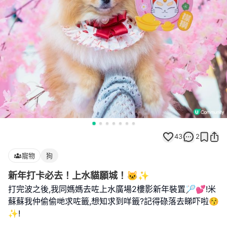
43
2
寵物
狗
新年打卡必去！上水貓願城！🐱✨
打完波之後,我同媽媽去咗上水廣場2樓影新年裝置🏸💕!米
蘇蘇我仲偷偷哋求咗籤,想知求到咩籤?記得碌落去睇吓啦😚
✨!